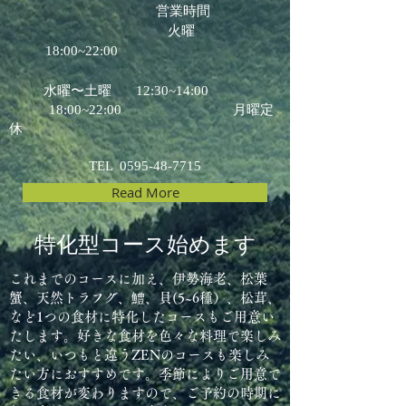
営業時間
火曜
18:00~22:00
水曜〜土曜 12:30~14:00
18:00~22:00 月曜定
休
TEL
0595-48-7715
Read More
​特化型コース始めます
これまでのコースに加え
​、伊勢海老、松葉
蟹、天然トラフグ、鱧、貝(5~6種）、松茸、
など1つの食材に特化したコースもご用意い
たします。好きな食材を色々な料理で楽しみ
たい、いつもと違うZENのコースも楽しみ
たい方におすすめです。季節によりご用意で
きる食材が変わりますので、ご予約の時期に