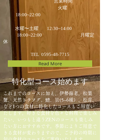
営業時間
火曜
18:00~22:00
水曜〜土曜 12:30~14:00
18:00~22:00 月曜定
休
TEL
0595-48-7715
Read More
​特化型コース始めます
これまでのコースに加え
​、伊勢海老、松葉
蟹、天然トラフグ、鱧、貝(5~6種）、松茸、
など1つの食材に特化したコースもご用意い
たします。好きな食材を色々な料理で楽しみ
たい、いつもと違うZENのコースも楽しみ
たい方におすすめです。季節によりご用意で
きる食材が変わりますので、ご予約の時期に
旬の食材のコースをご案内いたします。