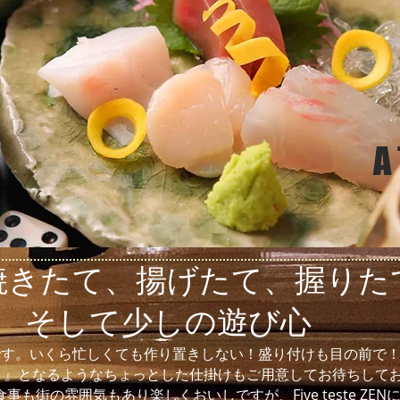
A
て、揚げたて、握り
そして少しの遊び心
のモットーです。いくら忙しくても作り置きしない！盛り付けも目の前
。』となるようなちょっとした仕掛けもご用意してお待ちして
も街の雰囲気もあり楽しくおいしですが、Five teste ZE