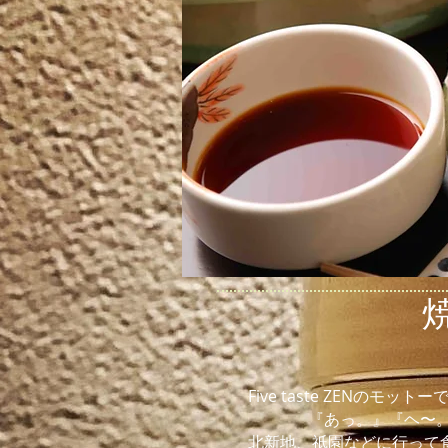
焼きた
Five taste ZEN
『あっ。』『ヘ〜
北新地、祇園などに行って食事