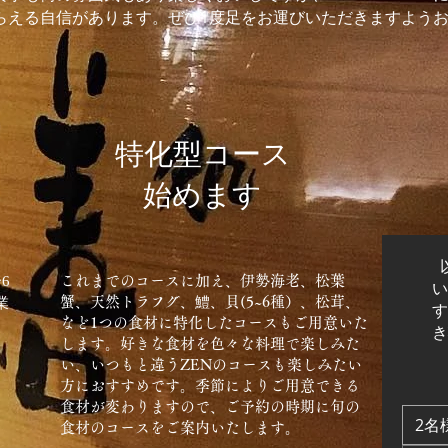
らえる自信があります。ぜひ1度足をお運びいただきますよう
​特化型コース
始めます
6
これまでのコースに加え
​、伊勢海老、松葉
い
蟹、天然トラフグ、鱧、貝(5~6種）、松茸、
業
す
など1つの食材に特化したコースもご用意いた
き
します。好きな食材を色々な料理で楽しみた
い、いつもと違うZENのコースも楽しみたい
方におすすめです。季節によりご用意できる
0
食材が変わりますので、ご予約の時期に旬の
2名
食材のコースをご案内いたします。