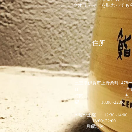
クオリティーを味わっても
住所
三重県伊賀市上野桑町1478ー
1F 営
時間 火
曜 18:00~22:00
水曜〜土曜 12:30~14:0
18:00~22:00
月曜定休