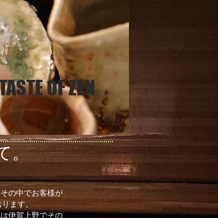
 TASTE OF ZEN
たて。
で！その中でお客様が
おります。
Nには伊賀上野でその